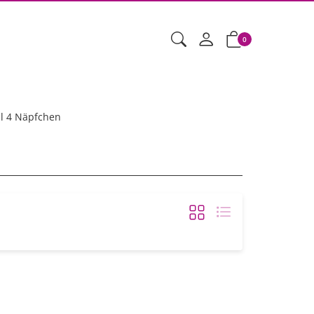
0
l 4 Näpfchen