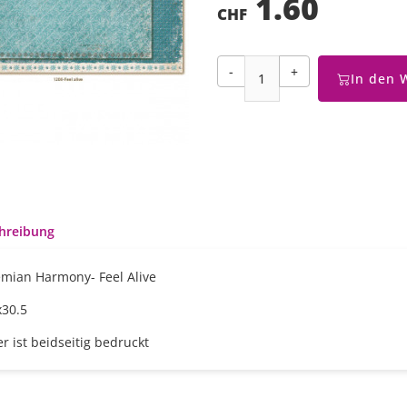
1.60
CHF
-
+
In den 
hreibung
mian Harmony- Feel Alive
x30.5
r ist beidseitig bedruckt