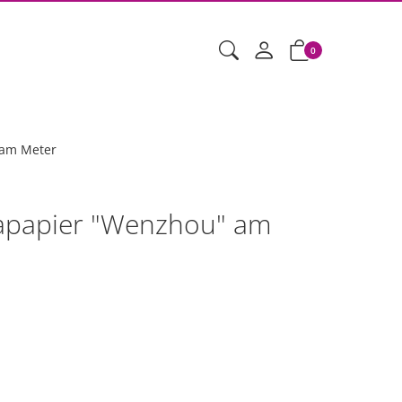
0
 am Meter
napapier "Wenzhou" am