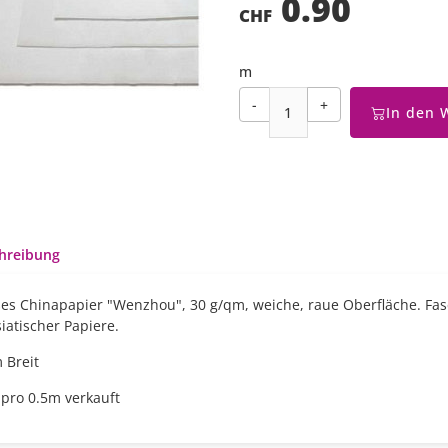
0.90
CHF
m
-
+
In den 
hreibung
es Chinapapier "Wenzhou", 30 g/qm, weiche, raue Oberfläche. Fas
iatischer Papiere.
 Breit
 pro 0.5m verkauft