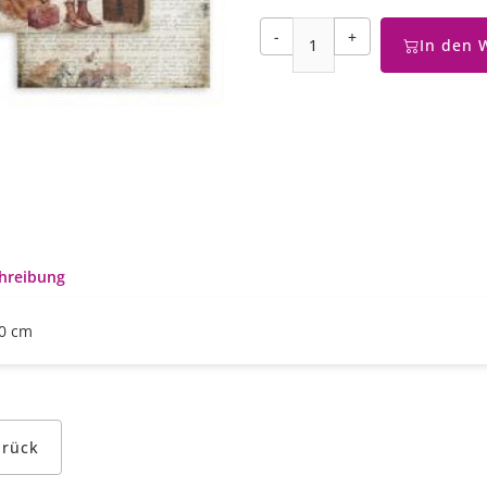
-
+
In den 
hreibung
0 cm
urück