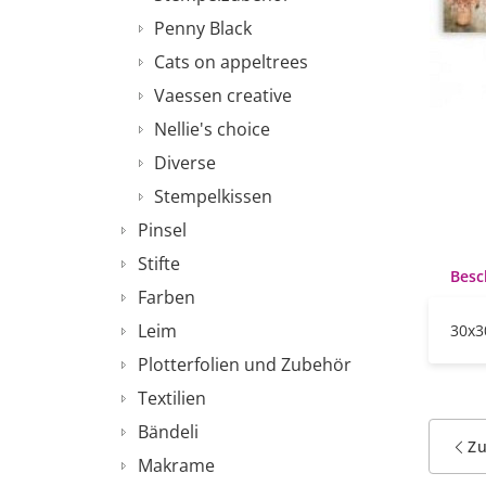
Penny Black
Cats on appeltrees
Vaessen creative
Nellie's choice
Diverse
Stempelkissen
Pinsel
Stifte
Besc
Farben
Leim
30x3
Plotterfolien und Zubehör
Textilien
Bändeli
Z
Makrame