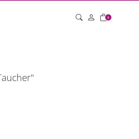
0
Taucher"