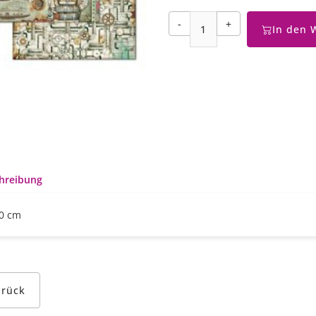
-
+
In den 
hreibung
0 cm
urück