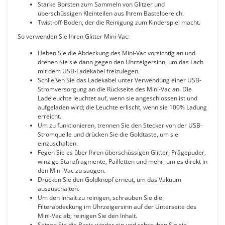
Starke Borsten zum Sammeln von Glitzer und
überschüssigen Kleinteilen aus Ihrem Bastelbereich.
Twist-off-Boden, der die Reinigung zum Kinderspiel macht.
So verwenden Sie Ihren Glitter Mini-Vac:
Heben Sie die Abdeckung des Mini-Vac vorsichtig an und
drehen Sie sie dann gegen den Uhrzeigersinn, um das Fach
mit dem USB-Ladekabel freizulegen.
Schließen Sie das Ladekabel unter Verwendung einer USB-
Stromversorgung an die Rückseite des Mini-Vac an. Die
Ladeleuchte leuchtet auf, wenn sie angeschlossen ist und
aufgeladen wird; die Leuchte erlischt, wenn sie 100% Ladung
erreicht.
Um zu funktionieren, trennen Sie den Stecker von der USB-
Stromquelle und drücken Sie die Goldtaste, um sie
einzuschalten.
Fegen Sie es über Ihren überschüssigen Glitter, Prägepuder,
winzige Stanzfragmente, Pailletten und mehr, um es direkt in
den Mini-Vac zu saugen.
Drücken Sie den Goldknopf erneut, um das Vakuum
auszuschalten.
Um den Inhalt zu reinigen, schrauben Sie die
Filterabdeckung im Uhrzeigersinn auf der Unterseite des
Mini-Vac ab; reinigen Sie den Inhalt.
Setzen Sie die Basis wieder ein und schrauben Sie sie