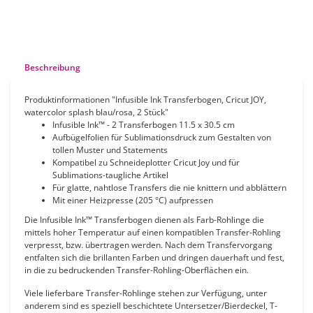
Beschreibung
Produktinformationen "Infusible Ink Transferbogen, Cricut JOY,
watercolor splash blau/rosa, 2 Stück"
Infusible Ink™ - 2 Transferbogen 11.5 x 30.5 cm
Aufbügelfolien für Sublimationsdruck zum Gestalten von
tollen Muster und Statements
Kompatibel zu Schneideplotter Cricut Joy und für
Sublimations-taugliche Artikel
Für glatte, nahtlose Transfers die nie knittern und abblättern
Mit einer Heizpresse (205 °C) aufpressen
Die Infusible Ink™ Transferbogen dienen als Farb-Rohlinge die
mittels hoher Temperatur auf einen kompatiblen Transfer-Rohling
verpresst, bzw. übertragen werden. Nach dem Transfervorgang
entfalten sich die brillanten Farben und dringen dauerhaft und fest,
in die zu bedruckenden Transfer-Rohling-Oberflächen ein.
Viele lieferbare Transfer-Rohlinge stehen zur Verfügung, unter
anderem sind es speziell beschichtete Untersetzer/Bierdeckel, T-