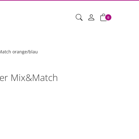
0
Match orange/blau
der Mix&Match