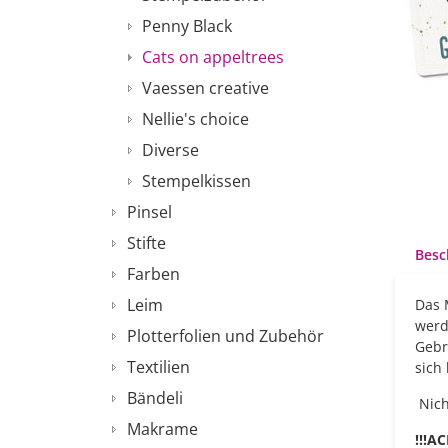
Penny Black
Cats on appeltrees
Vaessen creative
Nellie's choice
Diverse
Stempelkissen
Pinsel
Stifte
Besc
Farben
Leim
Das 
werd
Plotterfolien und Zubehör
Gebr
Textilien
sich
Bändeli
Nich
Makrame
!!!A