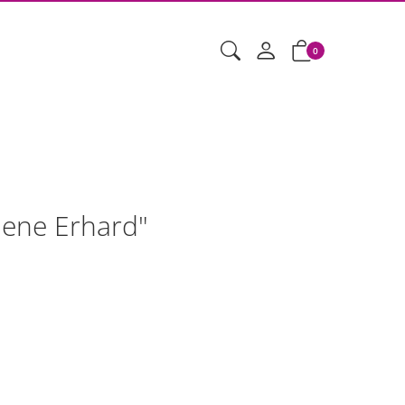
0
iene Erhard"