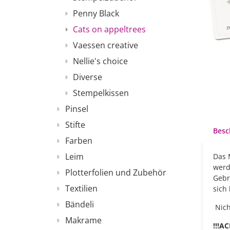
Penny Black
Cats on appeltrees
Vaessen creative
Nellie's choice
Diverse
Stempelkissen
Pinsel
Stifte
Besc
Farben
Leim
Das 
werd
Plotterfolien und Zubehör
Gebr
Textilien
sich
Bändeli
Nich
Makrame
!!!A