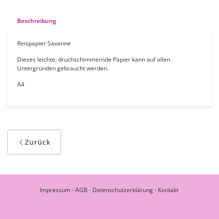
Beschreibung
Reispapier Savanne
Dieses leichte, druchschimmernde Papier kann auf allen
Untergründen gebraucht werden.
A4
Zurück
Impressum
-
AGB
-
Datenschutzerklärung
-
Kontakt