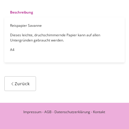
Beschreibung
Reispapier Savanne
Dieses leichte, druchschimmernde Papier kann auf allen
Untergründen gebraucht werden.
A4
Zurück
Impressum
-
AGB
-
Datenschutzerklärung
-
Kontakt