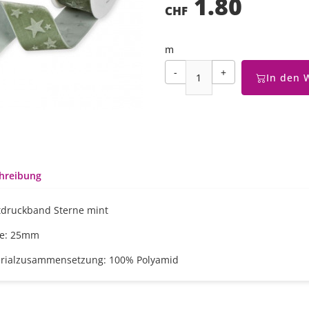
1.80
CHF
m
-
+
In den 
hreibung
druckband Sterne mint
te: 25mm
rialzusammensetzung: 100% Polyamid