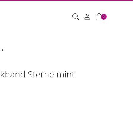
0
mm
kband Sterne mint