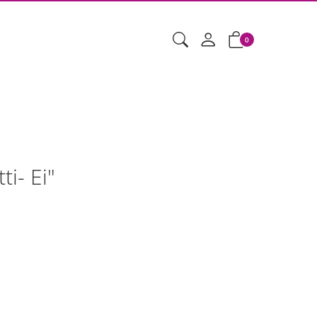
0
i- Ei"