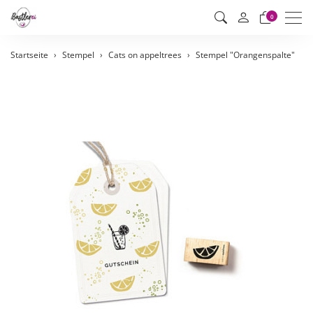
Men
0
Startseite
Stempel
Cats on appeltrees
Stempel "Orangenspalte"