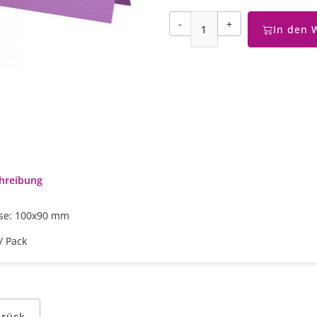
-
+
In den 
hreibung
se: 100x90 mm
/ Pack
urück