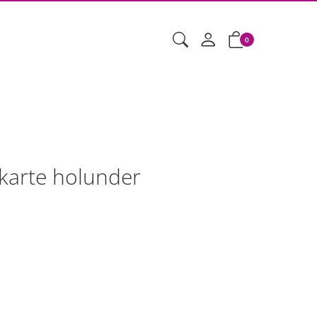
0
hkarte holunder