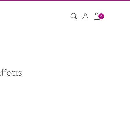
0
ffects