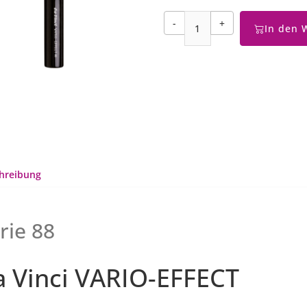
-
+
In den 
hreibung
rie 88
a Vinci VARIO-EFFECT