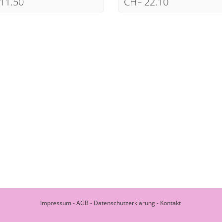
11.50
CHF 22.10
Impressum
-
AGB
-
Datenschutzerklärung
-
Kontakt