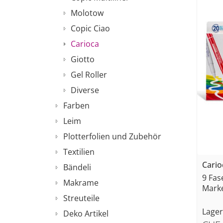
Molotow
Copic Ciao
Carioca
Giotto
Gel Roller
Diverse
Farben
Leim
Plotterfolien und Zubehör
Textilien
Cario
Bändeli
9 Fas
Makrame
Marker
Streuteile
Lager
Deko Artikel