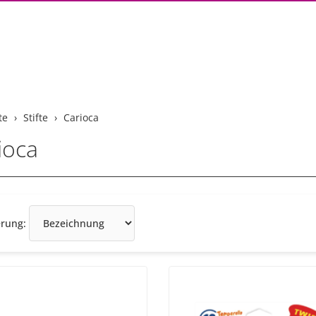
te
Stifte
Carioca
ioca
Sortierung
erung: